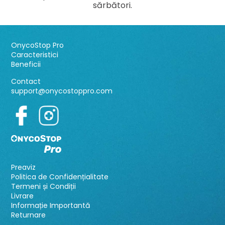
sărbători.
OnycoStop Pro
Caracteristici
Beneficii
Contact
support@onycostoppro.com
Preaviz
Politica de Confidențialitate
Termeni și Condiții
Livrare
Informație Importantă
Returnare