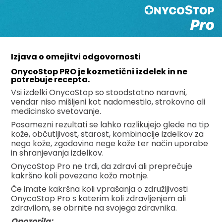
Izjava o omejitvi odgovornosti
OnycoStop PRO je kozmetični izdelek in ne
potrebuje recepta.
Vsi izdelki OnycoStop so stoodstotno naravni,
vendar niso mišljeni kot nadomestilo, strokovno ali
medicinsko svetovanje.
Posamezni rezultati se lahko razlikujejo glede na tip
kože, občutljivost, starost, kombinacije izdelkov za
nego kože, zgodovino nege kože ter način uporabe
in shranjevanja izdelkov.
OnycoStop Pro ne trdi, da zdravi ali preprečuje
kakršno koli povezano kožo motnje.
Če imate kakršna koli vprašanja o združljivosti
OnycoStop Pro s katerim koli zdravljenjem ali
zdravilom, se obrnite na svojega zdravnika.
Opozorila: