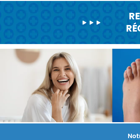
RE
RÉ
Not