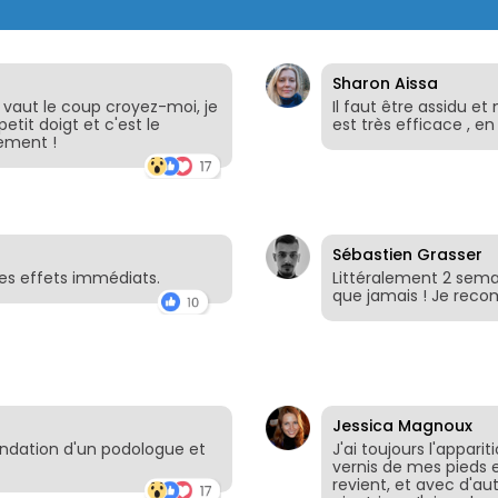
Sharon Aissa
a vaut le coup croyez-moi, je
Il faut être assidu et
tit doigt et c'est le
est très efficace , e
lement !
Sébastien Grasser
es effets immédiats.
Littéralement 2 sema
que jamais ! Je rec
Jessica Magnoux
ndation d'un podologue et
J'ai toujours l'apparit
vernis de mes pieds 
revient, et avec d'autr