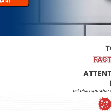
NANT
T
ATTENT
est plus répandue q