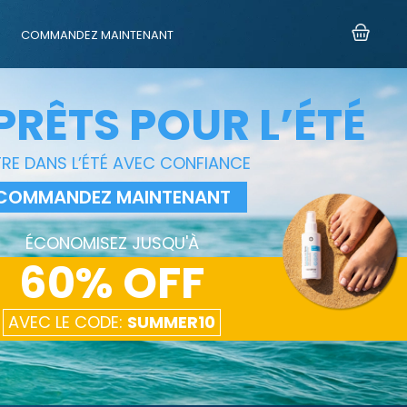
COMMANDEZ MAINTENANT
PRÊTS POUR L’ÉTÉ
RE DANS L’ÉTÉ AVEC CONFIANCE
COMMANDEZ MAINTENANT
ÉCONOMISEZ JUSQU'À
60% OFF
AVEC LE CODE:
SUMMER10