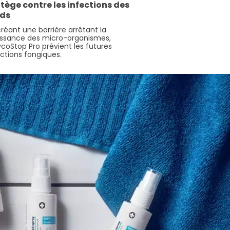
tège contre les infections des
eds
créant une barrière arrêtant la
issance des micro-organismes,
coStop Pro prévient les futures
ections fongiques.