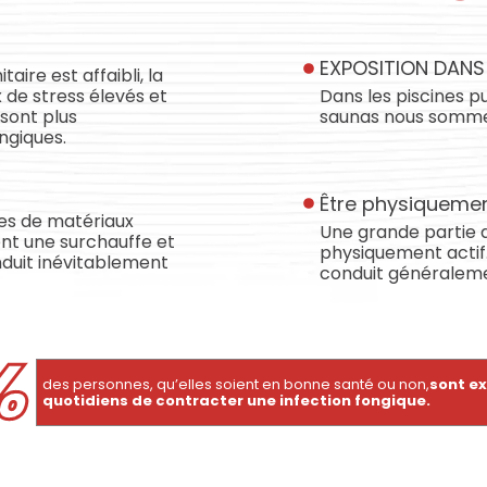
EXPOSITION DANS
ire est affaibli, la
 de stress élevés et
Dans les piscines pu
 sont plus
saunas nous sommes
ongiques.
Être physiquemen
tes de matériaux
Une grande partie d
nt une surchauffe et
physiquement actif.
nduit inévitablement
conduit généralemen
%
des personnes, qu’elles soient en bonne santé ou non,
sont e
quotidiens de contracter une infection fongique.