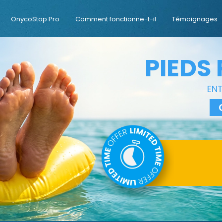
OnycoStop Pro
Comment fonctionne-t-il
Témoignages
PIEDS 
ENT