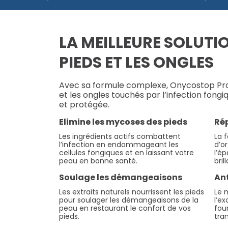
LA MEILLEURE SOLUTI
PIEDS ET LES ONGLES
Avec sa formule complexe, Onycostop Pr
et les ongles touchés par l’infection fongiq
et protégée.
Elimine les mycoses des pieds
Rép
Les ingrédients actifs combattent
La 
l’infection en endommageant les
d’or
cellules fongiques et en laissant votre
l’é
peau en bonne santé.
bril
Soulage les démangeaisons
An
Les extraits naturels nourrissent les pieds
Le 
pour soulager les démangeaisons de la
l’e
peau en restaurant le confort de vos
fou
pieds.
tran