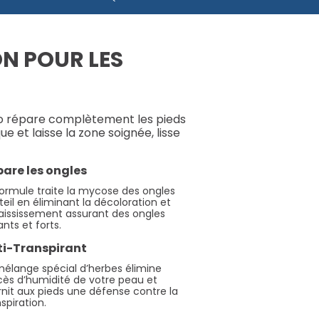
ON POUR LES
o répare complètement les pieds
ue et laisse la zone soignée, lisse
are les ongles
formule traite la mycose des ongles
teil en éliminant la décoloration et
paississement assurant des ongles
lants et forts.
ti-Transpirant
mélange spécial d’herbes élimine
xcès d’humidité de votre peau et
rnit aux pieds une défense contre la
spiration.