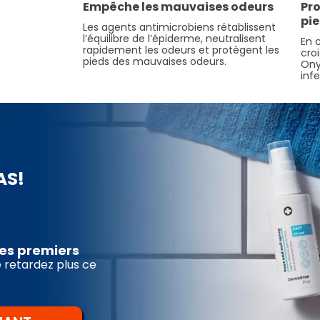
Empêche les mauvaises odeurs
Pro
pi
Les agents antimicrobiens rétablissent
l’équilibre de l’épiderme, neutralisent
En 
rapidement les odeurs et protègent les
cro
pieds des mauvaises odeurs.
Ony
inf
AS!
es premiers
retardez plus ce