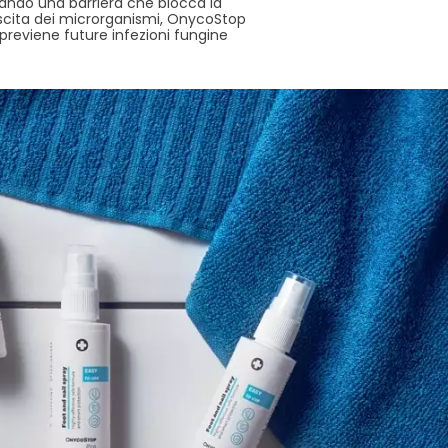
ando una barriera che blocca la
scita dei microrganismi, OnycoStop
 previene future infezioni fungine