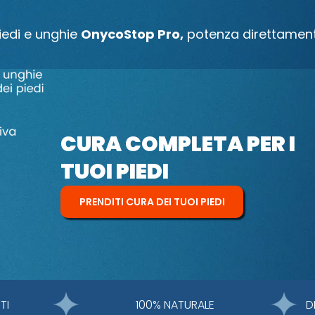
iedi e unghie
OnycoStop Pro,
potenza direttament
CURA COMPLETA PER I
TUOI PIEDI
PRENDITI CURA DEI TUOI PIEDI
TI
100% NATURALE
D