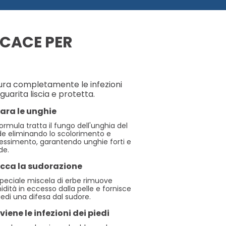
ICACE PER
ura completamente le infezioni
guarita liscia e protetta.
ara le unghie
ormula tratta il fungo dell'unghia del
de eliminando lo scolorimento e
spessimento, garantendo unghie forti e
de.
occa la sudorazione
speciale miscela di erbe rimuove
idità in eccesso dalla pelle e fornisce
iedi una difesa dal sudore.
viene le infezioni dei piedi