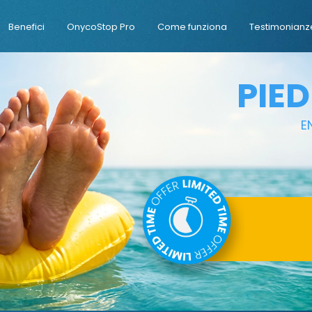
Benefici
OnycoStop Pro
Come funziona
Testimonianz
PIED
E