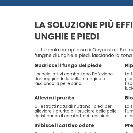
LA SOLUZIONE PIÙ EFF
UNGHIE E PIEDI
La formula complessa di Onycostop Pro c
fungine di unghie e piedi, lasciando la zona 
Guarisce il fungo del piede
Rip
I principi attivi combattono l'infezione
La f
danneggiando le cellule fungine e
pie
lasciando la pelle sana.
l'i
luci
Allevia il prurito
Bl
Gli estratti naturali nutrono i piedi per
La 
alleviare il prurito e il bruciore della pelle,
l'um
ripristinando il comfort dei tuoi piedi.
ai p
Inibisce il cattivo odore
Pre