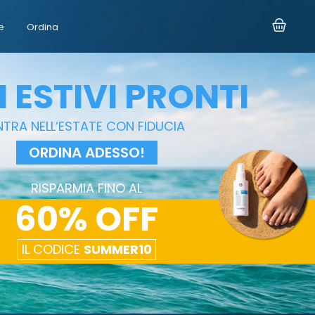
e
Ordina
I ESTIVI PRONTI
NTRA NELL’ESTATE CON FIDUCIA
ORDINA ADESSO!
RISPARMIA FINO AL
60% OFF
IL CODICE
SUMMER10