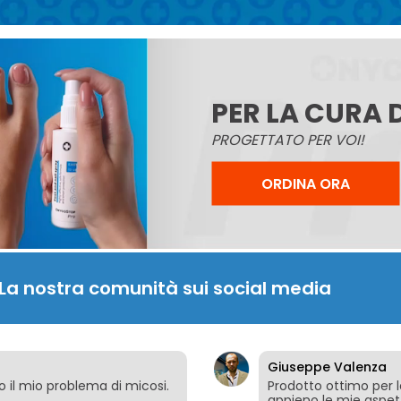
PER LA CURA D
PROGETTATO PER VOI!
ORDINA ORA
La nostra comunità sui social media
Giuseppe Valenza
o il mio problema di micosi.
Prodotto ottimo per l
appieno le mie aspet