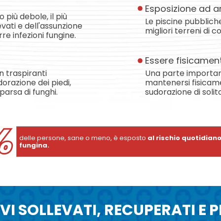
Esposizione ad a
più debole, il più
Le piscine pubbliche
levati e dell'assunzione
migliori terreni di co
rre infezioni fungine.
Essere fisicament
n traspiranti
Una parte importante
orazione dei piedi,
mantenersi fisicamen
arsa di funghi.
sudorazione di solit
%
delle persone, sane o meno, è esposto
al rischio quotidian
fungina.
VI SOLLEVATI, RECUPERATI E 