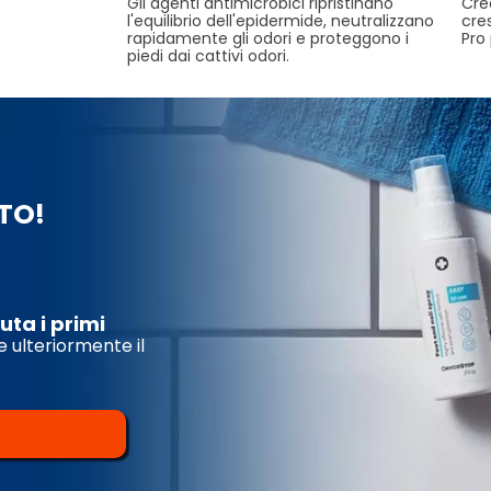
Gli agenti antimicrobici ripristinano
Cre
l'equilibrio dell'epidermide, neutralizzano
cre
rapidamente gli odori e proteggono i
Pro
piedi dai cattivi odori.
STO!
uta i primi
e ulteriormente il