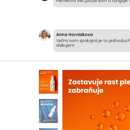
Perfektna vec,použil som a funguje !
Anna Horniakova
Veľmi som spokojná je to jednod
ďakujem