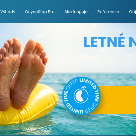
Výhody
OnycoStop Pro
Ako funguje
Referencie
Obj
LETNÉ 