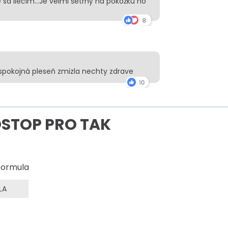
sa liečim...Je velmi šetrný na pokožku ho
spokojná pleseň zmizla nechty zdrave
STOP PRO TAK
 formula
LA