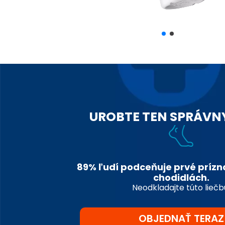
UROBTE TEN SPRÁVN
89% ľudí podceňuje prvé prízn
chodidlách.
Neodkladajte túto liečb
OBJEDNAŤ TERAZ