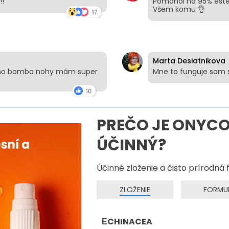
!!
Pomohol na 95% este 
Všem komu 👌
Marta Desiatnikova
ucho bomba nohy mám super
Mne to funguje som 
PREČO JE ONYCO
ÚČINNÝ?
Účinné zloženie a čisto prírodná
ZLOŽENIE
FORMU
ЕCHINACEA