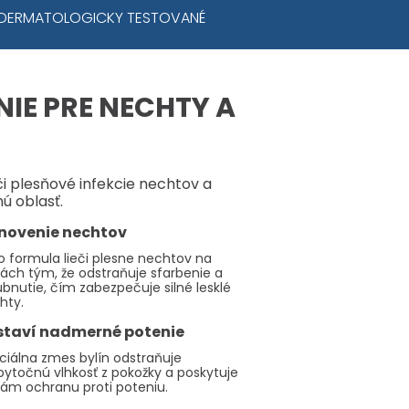
DERMATOLOGICKY TESTOVANÉ
NIE PRE NECHTY A
či plesňové infekcie nechtov a
nú oblasť.
novenie nechtov
o formula lieči plesne nechtov na
ách tým, že odstraňuje sfarbenie a
ubnutie, čím zabezpečuje silné lesklé
hty.
staví nadmerné potenie
ciálna zmes bylín odstraňuje
bytočnú vlhkosť z pokožky a poskytuje
ám ochranu proti poteniu.