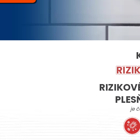
RIZIKOV
PLES
je č