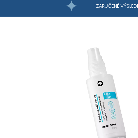
ZARUČENÉ VÝSLED