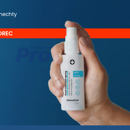
 nechty
OREC