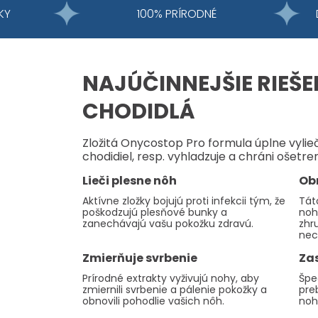
KY
100% PRÍRODNÉ
NAJÚČINNEJŠIE RIEŠE
CHODIDLÁ
Zložitá Onycostop Pro formula úplne vylie
chodidiel, resp. vyhladzuje a chráni ošetre
Lieči plesne nôh
Ob
Aktívne zložky bojujú proti infekcii tým, že
Tát
poškodzujú plesňové bunky a
noh
zanechávajú vašu pokožku zdravú.
zhr
nec
Zmierňuje svrbenie
Za
Prírodné extrakty vyživujú nohy, aby
Špe
zmiernili svrbenie a pálenie pokožky a
pre
obnovili pohodlie vašich nôh.
noh