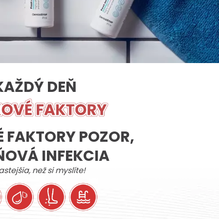
KAŽDÝ DEŇ
É FAKTORY POZOR,
ŇOVÁ INFEKCIA
astejšia, než si myslíte!