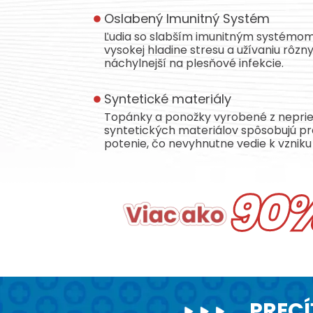
Oslabený Imunitný Systém
Ľudia so slabším imunitným systémom,
vysokej hladine stresu a užívaniu rôzny
náchylnejší na plesňové infekcie.
Syntetické materiály
Topánky a ponožky vyrobené z nepri
syntetických materiálov spôsobujú pr
potenie, čo nevyhnutne vedie k vzniku 
90
PRECÍ