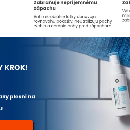
Zabraňuje nepríjemnému
Za
zápachu
Vyt
mik
Antimikrobiálne látky obnovujú
zab
rovnováhu pokožky, neutralizujú pachy
rýchlo a chránia nohy pred zápachom.
Y KROK!
aky plesní na
u!