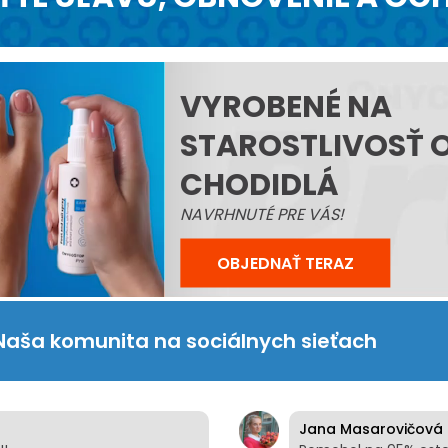
VYROBENÉ NA
STAROSTLIVOSŤ 
CHODIDLÁ
NAVRHNUTÉ PRE VÁS!
OBJEDNAŤ TERAZ
Naša komunita na sociálnych sieťach
Jana Masarovičová