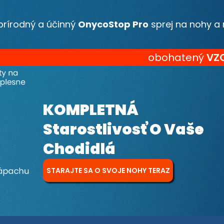
prírodný a účinný
OnycoStop Pro
sprej na nohy a
obohatený
VZ
KOMPLETNÁ
Starostlivosť O Vaše
Chodidlá
STARAJTE SA O SVOJE NOHY TERAZ