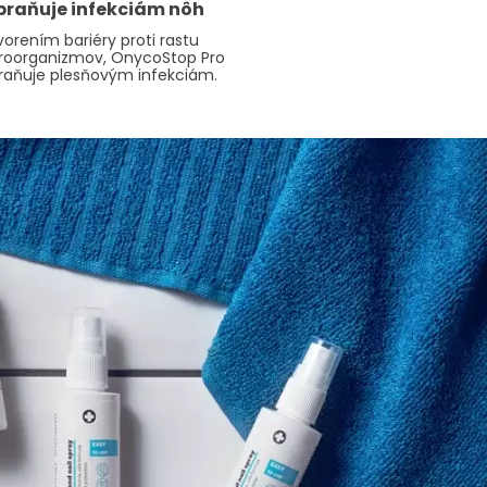
braňuje infekciám nôh
vorením bariéry proti rastu
roorganizmov, OnycoStop Pro
raňuje plesňovým infekciám.