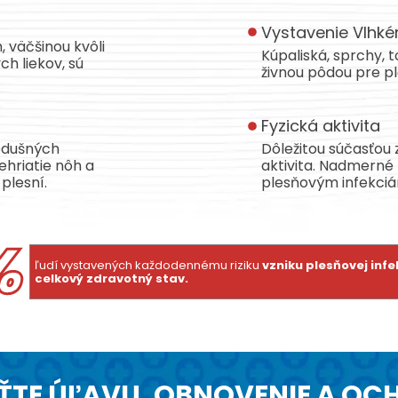
Vystavenie Vlhk
 väčšinou kvôli
Kúpaliská, sprchy, 
ch liekov, sú
živnou pôdou pre pl
Fyzická aktivita
edušných
Dôležitou súčasťou 
ehriatie nôh a
aktivita. Nadmerné 
plesní.
plesňovým infekciá
%
ľudí vystavených každodennému riziku
vzniku plesňovej inf
celkový zdravotný stav.
ŤTE ÚĽAVU, OBNOVENIE A O