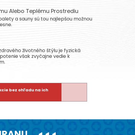
ému Alebo Teplému Prostrediu
toalety a sauny sú tou najlepšou možnou
esne.
zdravého životného štýlu je fyzická
potenie však zvyčajne vedie k
m.
ekcie bez ohľadu na ich
CHRANU