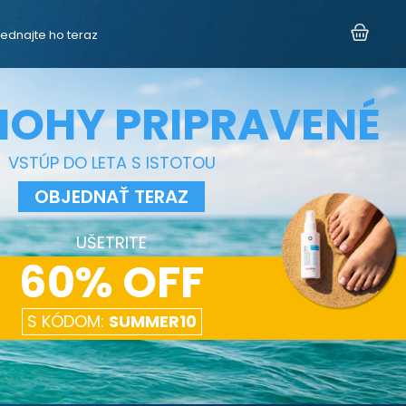
ednajte ho teraz
NOHY PRIPRAVENÉ
VSTÚP DO LETA S ISTOTOU
OBJEDNAŤ TERAZ
UŠETRITE
60% OFF
S KÓDOM:
SUMMER10