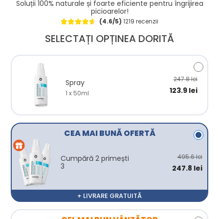
Soluții 100% naturale și foarte eficiente pentru îngrijirea
picioarelor!
(4.6/5)
1219 recenzii
SELECTAȚI OPȚINEA DORITĂ
247.8 lei
Spray
123.9 lei
1 x 50ml
CEA MAI BUNĂ OFERTĂ
495.6 lei
Cumpără 2 primești
3
247.8 lei
+ LIVRARE GRATUITĂ