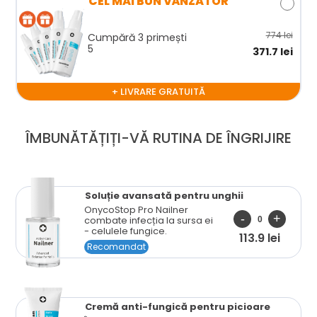
CEL MAI BUN VÂNZĂTOR
774 lei
Cumpără 3 primești
5
371.7 lei
+ LIVRARE GRATUITĂ
ÎMBUNĂTĂȚIȚI-VĂ RUTINA DE ÎNGRIJIRE
Soluție avansată
pentru unghii
OnycoStop Pro Nailner
combate infecția la sursa ei
- celulele fungice.
113.9 lei
Recomandat
Cremă anti-fungică pentru picioare