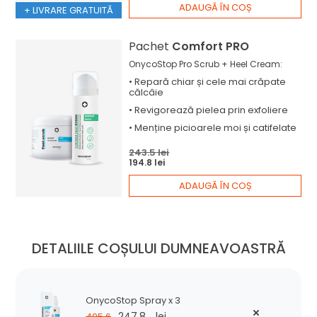
ADAUGĂ ÎN COȘ
+ LIVRARE GRATUITĂ
Pachet
Comfort PRO
OnycoStop Pro Scrub + Heel Cream:
•
Repară
chiar și cele mai crăpate
călcâie
•
Revigorează
pielea prin exfoliere
•
Menține
picioarele moi și catifelate
243.5 lei
194.8 lei
ADAUGĂ ÎN COȘ
DETALIILE COȘULUI DUMNEAVOASTRĂ
OnycoStop Spray x 3
247.8
lei
495.6