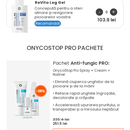
ReVita Leg Gel
Concepută pentru a oferi
alinare și revigorare
picioarelor voastre.
103.9 lei
Recomandat
ONYCOSTOP PRO
PACHETE
Pachet
Anti-fungic PRO:
OnycoStop Pro Spray + Cream +
Nailner:
•
Elimină
ciuperca unghiilor de la
picioare și de la mâini
•
Reface
rapid unghiile îngroșate,
decolorate și crăpate
•
Accelerează
ușurarea pruritului, a
transpirației și a mirosului neplăcut
335.4 lei
251.5 lei