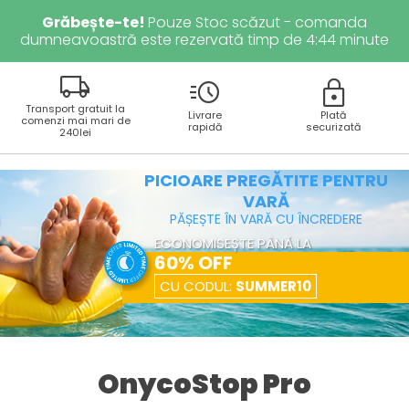
Grăbește-te!
Pouze Stoc scăzut - comanda
dumneavoastră este rezervată timp de
4
:
44
minute
local_shipping
acute
lock
Transport gratuit la
Livrare
Plată
comenzi mai mari de
rapidă
securizată
240lei
PICIOARE PREGĂTITE PENTRU
VARĂ
PĂȘEȘTE ÎN VARĂ CU ÎNCREDERE
ECONOMISEȘTE PÂNĂ LA
60% OFF
CU CODUL:
SUMMER10
OnycoStop Pro