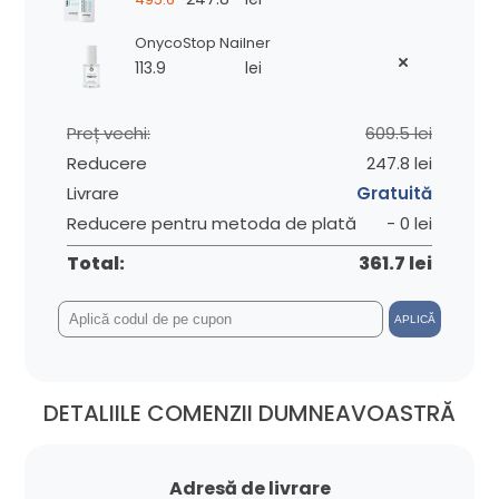
OnycoStop Nailner
113.9
lei
Preț vechi:
609.5 lei
Reducere
247.8 lei
Livrare
Gratuită
Reducere pentru metoda de plată
- 0 lei
Total:
361.7 lei
APLICĂ
DETALIILE COMENZII DUMNEAVOASTRĂ
Adresă de livrare