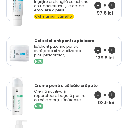
Îngrijire prelungită cu acțiune
anti-bacteriană și efect de
emoliere a pielii.
97.6 lei
Cel mai bun vânzător
Gel exfoliant pentru picioare
Exfoliant puternic pentru
curățarea și revitalizarea
pielii picioarelor,
139.6 lei
NOU
Crema pentru călcâie crăpate
Cremă nutritivă și
reparatoare bogată pentru
călcâie moi și sănătoase.
103.9 lei
NOU