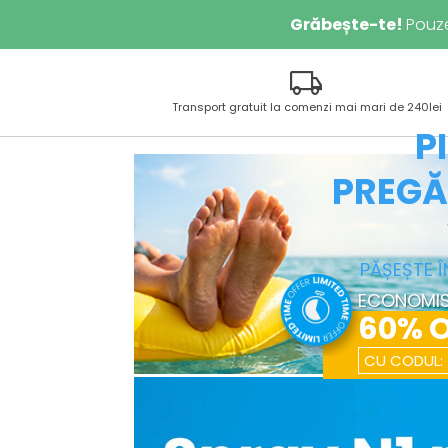
Grăbește-te!
Pouz
local_shipping
Transport gratuit la comenzi mai mari de 240lei
P
PREGĂ
PĂȘEȘTE 
ECONOMIS
60% 
CU CODUL: