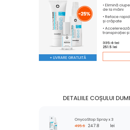
•
Elimină
ciupe
de la mâini
•
Reface
rapid
și crăpate
•
Accelereaz
transpirației ș
335.4 lei
251.5 lei
+ LIVRARE GRATUITĂ
DETALIILE COȘULUI D
OnycoStop Spray x 3
247.8
lei
495.6