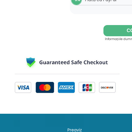
C
Informațiile dumn
Preaviz