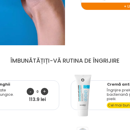
+ 
ÎMBUNĂTĂȚIȚI-VĂ RUTINA DE ÎNGRIJIRE
nghii
Cremă anti
ate
Îngrijire pre
 fungice.
bacteriană ș
pielii.
113.9 lei
Cel mai bun