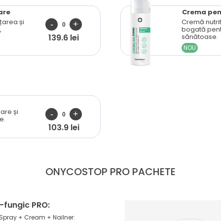
are
Crema pen
țarea și
Cremă nutrit
,
bogată pent
sănătoase.
139.6 lei
NOU
are și
e.
103.9 lei
ONYCOSTOP PRO
PACHETE
i-fungic PRO:
Spray + Cream + Nailner: