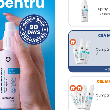
Spray
1 x 50ml
CEA 
Cumpără
3
+ 
CEL M
Cumpără
5