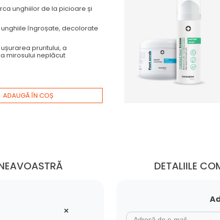
rca unghiilor de la picioare și
 unghiile îngroșate, decolorate
ă
ușurarea pruritului, a
i a mirosului neplăcut
ADAUGĂ ÎN COȘ
UMNEAVOASTRĂ
DETALIILE C
Ad