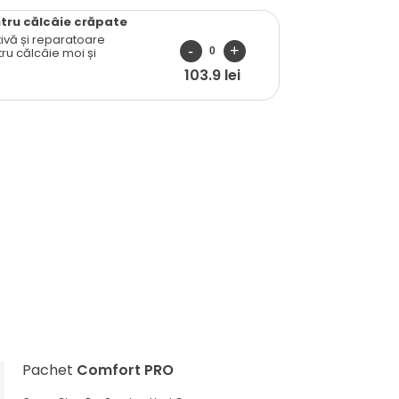
tru călcâie crăpate
ivă și reparatoare
ru călcâie moi și
103.9 lei
Pachet
Comfort PRO