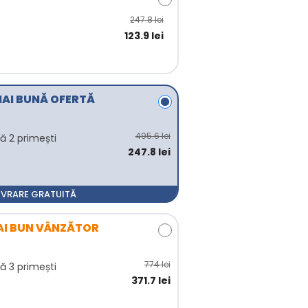
247.8 lei
123.9 lei
MAI BUNĂ OFERTĂ
495.6 lei
 2 primești
247.8 lei
LIVRARE GRATUITĂ
AI BUN VÂNZĂTOR
774 lei
 3 primești
371.7 lei