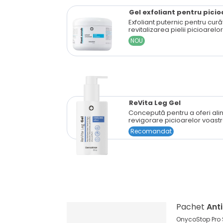
Gel exfoliant pentru picio
Exfoliant puternic pentru cură
revitalizarea pielii picioarelor
NOU
ReVita Leg Gel
Concepută pentru a oferi alin
revigorare picioarelor voastr
Recomandat
Pachet
Ant
OnycoStop Pro 