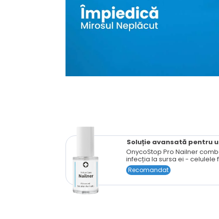
Soluție avansată
pentru u
OnycoStop Pro Nailner comb
infecția la sursa ei - celulele
Recomandat