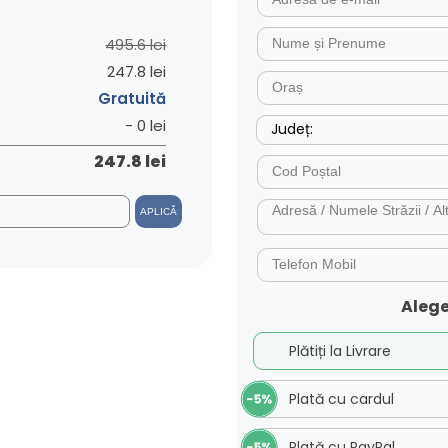
495.6 lei
247.8 lei
Gratuită
- 0 lei
247.8 lei
APLICĂ
Alege
Plătiți la Livrare
Plată cu cardul
Plată cu PayPal