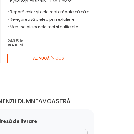
OnycoStop Pro Scrub + Heel Cream:
•
Repară
chiar și cele mai crăpate călcâie
•
Revigorează
pielea prin exfoliere
•
Menține
picioarele moi și catifelate
243.5 lei
194.8 lei
ADAUGĂ ÎN COȘ
OMENZII DUMNEAVOASTRĂ
resă de livrare