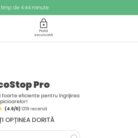
 timp de
4
:
43
minute
lock
Plată
securizată
oStop Pro
i foarte eficiente pentru îngrijirea
picioarelor!
(4.6/5)
1219 recenzii
ȚI OPȚINEA DORITĂ