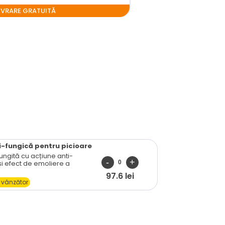
LIVRARE GRATUITĂ
-fungică pentru picioare
lungită cu acțiune anti-
i efect de emoliere a
97.6 lei
 vânzător