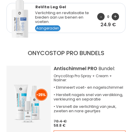
ReVita Leg Gel
Verlichting en revitalisatie te
bieden aan uw benen en
voeten.
24.9 €
Aangeraden
ONYCOSTOP PRO
BUNDELS
Antischimmel PRO
Bundel:
OnycoStop Pro Spray + Cream +
Nailner:
•
Elimineert
voet- en nagelschimmel
•
Herstelt
nagels snel van verdikking,
verkleuring en separatie
•
Versnelt
de verlichting van jeuk,
zweten en nare geurtjes
78.4 €
58.8 €