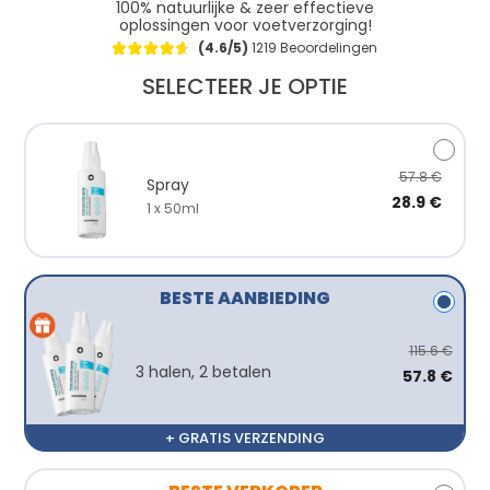
100% natuurlijke & zeer effectieve
oplossingen voor voetverzorging!
(4.6/5)
1219 Beoordelingen
SELECTEER JE OPTIE
57.8 €
Spray
28.9 €
1 x 50ml
BESTE AANBIEDING
115.6 €
3 halen, 2 betalen
57.8 €
+ GRATIS VERZENDING