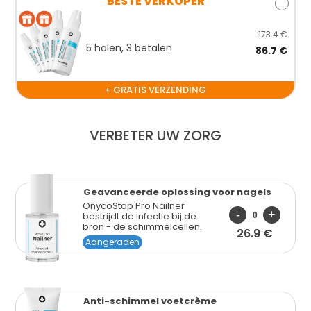
BESTE VERKOPER
173.4 €
5 halen, 3 betalen
86.7 €
+ GRATIS VERZENDING
VERBETER UW ZORG
Geavanceerde oplossing
voor nagels
OnycoStop Pro Nailner
bestrijdt de infectie bij de
bron - de schimmelcellen.
26.9 €
Aangeraden
Anti-schimmel
voetcrème