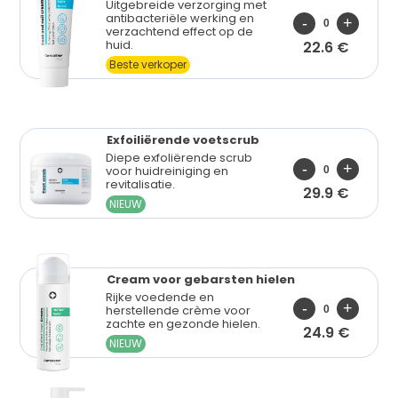
Uitgebreide verzorging met
antibacteriële werking en
verzachtend effect op de
huid.
22.6 €
Beste verkoper
Exfoiliërende
voetscrub
Diepe exfoliërende scrub
voor huidreiniging en
revitalisatie.
29.9 €
NIEUW
Cream voor
gebarsten hielen
Rijke voedende en
herstellende crème voor
zachte en gezonde hielen.
24.9 €
NIEUW