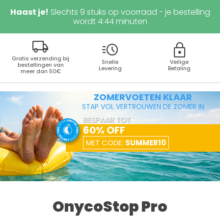
Haast je!
Slechts
9
stuks op voorraad - je bestelling
wordt
4
:
43
minuten
local_shipping
acute
lock
Gratis verzending bij
Snelle
Veilige
bestellingen van
Levering
Betaling
meer dan 50€
ZOMERVOETEN KLAAR
STAP VOL VERTROUWEN DE ZOMER IN
BESPAAR TOT
60% OFF
MET CODE:
SUMMER10
OnycoStop Pro