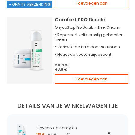
Toevoegen aan
+ GRATIS VERZENDING
Comfort PRO
Bundle
OnycoStop Pro Scrub + Heel Cream:
•
Repareert
zelfs ernstig gebarsten
hielen
•
Verkwikt
de huid door scrubben
•
Houdt
de voeten zijdezacht
54.8 €
43.8 €
Toevoegen aan
DETAILS VAN JE WINKELWAGENTJE
OnycoStop Spray x 3
57.8
€
115.6