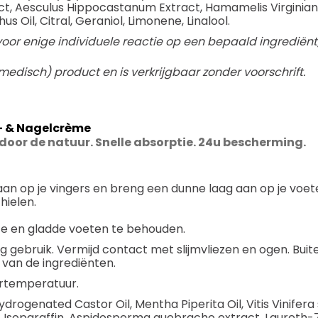
, Aesculus Hippocastanum Extract, Hamamelis Virginiana
Oil, Citral, Geraniol, Limonene, Linalool.
voor enige individuele reactie op een bepaald ingrediënt
edisch) product en is verkrijgbaar zonder voorschrift.
t- & Nagelcrème
oor de natuur. Snelle absorptie. 24u bescherming.
aan op je vingers en breng een dunne laag aan op je voet
hielen.
te en gladde voeten te behouden.
g gebruik. Vermijd contact met slijmvliezen en ogen. Buit
 van de ingrediënten.
rtemperatuur.
drogenated Castor Oil, Mentha Piperita Oil, Vitis Vinifer
14 Isoparaffin, Aspidosperma quebracho extract, Laureth-7