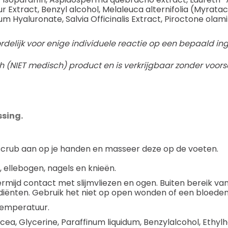
r Extract, Benzyl alcohol, Melaleuca alternifolia (Myrata
m Hyaluronate, Salvia Officinalis Extract, Piroctone olami
elijk voor enige individuele reactie op een bepaald ingr
(NIET medisch) product en is verkrijgbaar zonder voorsc
ssing.
 scrub aan op je handen en masseer deze op de voeten.
 ellebogen, nagels en knieën.
ermijd contact met slijmvliezen en ogen. Buiten bereik van
diënten. Gebruik het niet op open wonden of een bloeden
temperatuur.
a, Glycerine, Paraffinum liquidum, Benzylalcohol, Ethylh