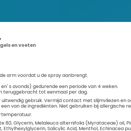
y
gels en voeten
 de arm voordat u de spray aanbrengt.
s en' s avonds) gedurende een periode van 4 weken.
n teruggebracht tot eenmaal per dag.
r uitwendig gebruik. Vermijd contact met slijmvliezen en 
een van de ingrediënten. Niet gebruiken bij allergische reac
rtemperatuur.
e 80, Glycerin, Melaleuca alternifolia (Myrataceae) oil, P
 Ethylhexylglycerin, Salicylic Acid, Menthol, Echinacea p