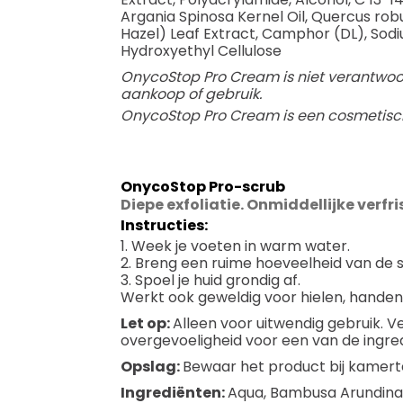
Argania Spinosa Kernel Oil, Quercus robu
Hazel) Leaf Extract, Camphor (DL), Sodiu
Hydroxyethyl Cellulose
OnycoStop Pro Cream is niet verantwoord
aankoop of gebruik.
OnycoStop Pro Cream is een cosmetisch 
OnycoStop Pro-scrub
Diepe exfoliatie. Onmiddellijke verfri
Instructies:
1. Week je voeten in warm water.
2. Breng een ruime hoeveelheid van de
3. Spoel je huid grondig af.
Werkt ook geweldig voor hielen, handen,
Let op:
Alleen voor uitwendig gebruik. V
overgevoeligheid voor een van de ingre
Opslag:
Bewaar het product bij kamer
Ingrediënten:
Aqua, Bambusa Arundinace