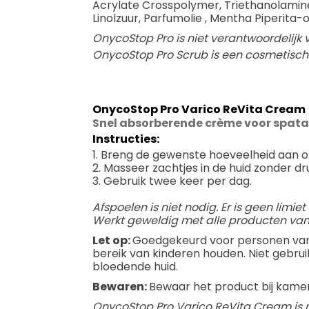
Acrylate Crosspolymer, Triethanolamine,
Linolzuur, Parfumolie , Mentha Piperita-ol
OnycoStop Pro is niet verantwoordelijk v
OnycoStop Pro Scrub is een cosmetisch 
OnycoStop Pro Varico ReVita Cream
Snel absorberende crème voor spat
Instructies:
1. Breng de gewenste hoeveelheid aan o
2. Masseer zachtjes in de huid zonder d
3. Gebruik twee keer per dag.
Afspoelen is niet nodig. Er is geen limi
Werkt geweldig met alle producten van
Let op:
Goedgekeurd voor personen van 16
bereik van kinderen houden. Niet gebrui
bloedende huid.
Bewaren:
Bewaar het product bij kame
OnycoStop Pro Varico ReVita Cream is ni