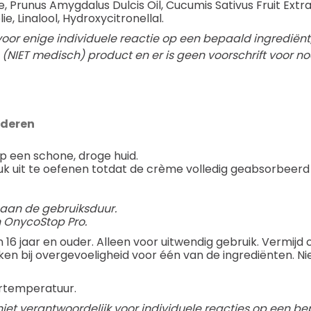
 Prunus Amygdalus Dulcis Oil, Cucumis Sativus Fruit Extr
ie, Linalool, Hydroxycitronellal.
oor enige individuele reactie op een bepaald ingrediënt; 
(NIET medisch) product en er is geen voorschrift voor no
aderen
p een schone, droge huid.
ruk uit te oefenen totdat de crème volledig geabsorbeerd 
et aan de gebruiksduur.
 OnycoStop Pro.
 jaar en ouder. Alleen voor uitwendig gebruik. Vermijd c
ken bij overgevoeligheid voor één van de ingrediënten. 
rtemperatuur.
et verantwoordelijk voor individuele reacties op een be