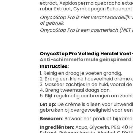
extract, Aspidosperma quebracho extact
robur Extract, Cymbopogon Schoenanthus 
OnycoStop Pro is niet verantwoordelijk 
of gebruik.
OnycoStop Pro is een cosmetisch (NIET m
OnycoStop Pro Volledig Herstel Voe
Anti-schimmelformule geinspireerd d
Instructies:
1. Reinig en droog je voeten grondig.
2. Breng een kleine hoeveelheid crème 
3. Masseer zachtjes in de huid, vooral de 
4. Breng tweemaal daags aan.
5. Blijf regelmatig aanbrengen om zach
Let op:
De crème is alleen voor uitwendi
gebruiken bij overgevoeligheid voor een
Bewaren:
Bewaar het product bij kame
Ingrediënten:
Aqua, Glycerin, PEG 40 Hy
Extract, Polyacrylamide, Alcohol, C 13-