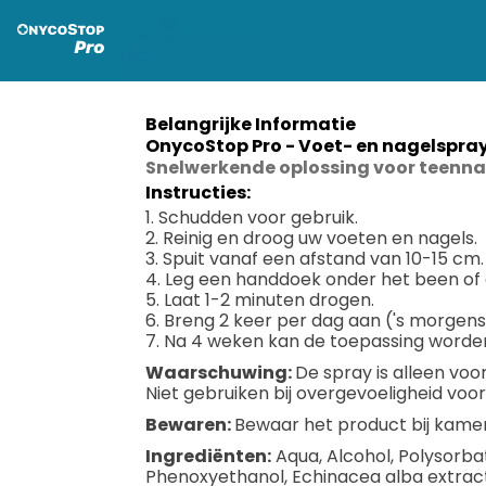
Belangrijke Informatie
OnycoStop Pro - Voet- en nagelspra
Snelwerkende oplossing voor teenna
Instructies:
1. Schudden voor gebruik.
2. Reinig en droog uw voeten en nagels.
3. Spuit vanaf een afstand van 10-15 cm.
4. Leg een handdoek onder het been of
5. Laat 1-2 minuten drogen.
6. Breng 2 keer per dag aan ('s morgen
7. Na 4 weken kan de toepassing worde
Waarschuwing:
De spray is alleen voo
Niet gebruiken bij overgevoeligheid voor 
Bewaren:
Bewaar het product bij kame
Ingrediënten:
Aqua, Alcohol, Polysorbat
Phenoxyethanol, Echinacea alba extract,