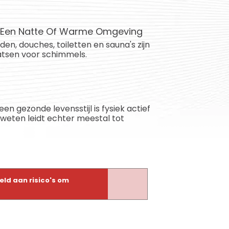
n Een Natte Of Warme Omgeving
, douches, toiletten en sauna's zijn
tsen voor schimmels.
en gezonde levensstijl is fysiek actief
zweten leidt echter meestal tot
eld aan risico's om