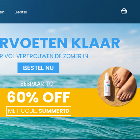
sen
Bestel
RVOETEN KLAAR
P VOL VERTROUWEN DE ZOMER IN
BESTEL NU
BESPAAR TOT
60% OFF
MET CODE:
SUMMER10