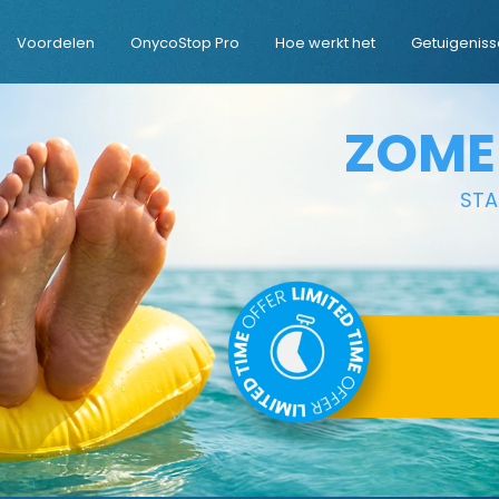
Voordelen
OnycoStop Pro
Hoe werkt het
Getuigenis
ZOME
STA