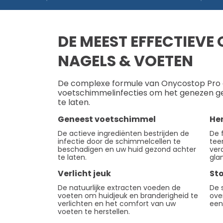
DE MEEST EFFECTIEVE
NAGELS & VOETEN
De complexe formule van Onycostop Pro g
voetschimmelinfecties om het genezen g
te laten.
Geneest voetschimmel
Her
De actieve ingrediënten bestrijden de
De 
infectie door de schimmelcellen te
tee
beschadigen en uw huid gezond achter
verd
te laten.
gla
Verlicht jeuk
St
De natuurlijke extracten voeden de
De 
voeten om huidjeuk en branderigheid te
ove
verlichten en het comfort van uw
een
voeten te herstellen.