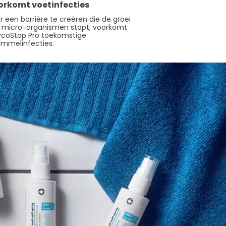
orkomt voetinfecties
r een barrière te creëren die de groei
 micro-organismen stopt, voorkomt
coStop Pro toekomstige
immelinfecties.