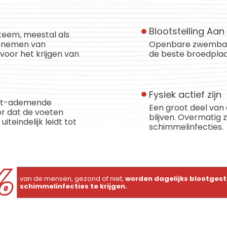
Blootstelling Aa
eem, meestal als
t nemen van
Openbare zwembaden
voor het krijgen van
de beste broedplaa
Fysiek actief zijn
iet-ademende
Een groot deel van e
or dat de voeten
blijven. Overmatig 
teindelijk leidt tot
schimmelinfecties.
%
van de mensen, gezond of niet,
worden dagelijks blootgest
schimmelinfecties te krijgen.