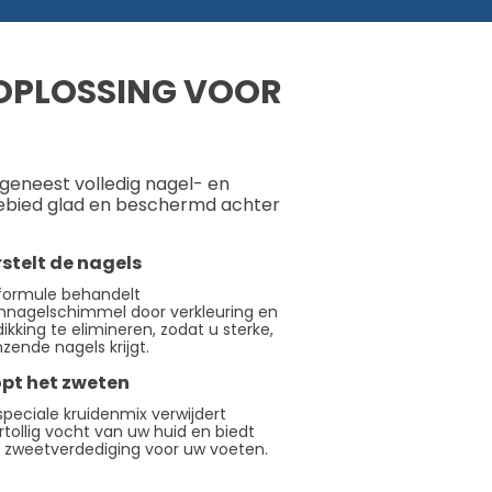
 OPLOSSING VOOR
eneest volledig nagel- en
ebied glad en beschermd achter
stelt de nagels
formule behandelt
nnagelschimmel door verkleuring en
ikking te elimineren, zodat u sterke,
nzende nagels krijgt.
opt het zweten
speciale kruidenmix verwijdert
rtollig vocht van uw huid en biedt
 zweetverdediging voor uw voeten.