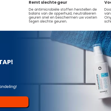
Remt slechte geur
Vo
De antimicrobiële stoffen herstellen de
Doo
balans van de opperhuid, neutraliseren
van
geuren snel en beschermen uw voeten
Ony
tegen slechte geuren.
sch
TAP!
andeling!