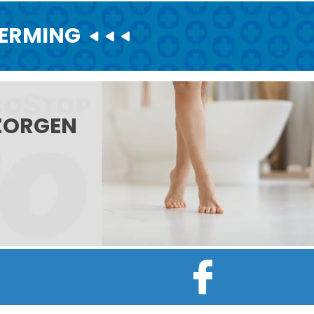
HERMING
ZORGEN
,