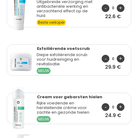
Uitgebreide verzorging met
antibacteriële werking en
verzachtend effect op de
huid.
22.6 €
Beste verkoper
Exfoiliërende
voetscrub
Diepe exfoliërende scrub
voor huidreiniging en
revitalisatie.
29.9 €
NIEUW
Cream voor
gebarsten hielen
Rijke voedende en
herstellende crème voor
zachte en gezonde hielen.
24.9 €
NIEUW