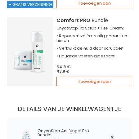
Toevoegen aan
+ GRATIS VERZENDING
Comfort PRO
Bundle
OnycoStop Pro Scrub + Heel Cream:
•
Repareert
zelfs ernstig gebarsten
hielen
•
Verkwikt
de huid door scrubben
•
Houdt
de voeten zijdezacht
54.8 €
43.8 €
Toevoegen aan
DETAILS VAN JE WINKELWAGENTJE
OnycoStop Antifungal Pro
Bundle