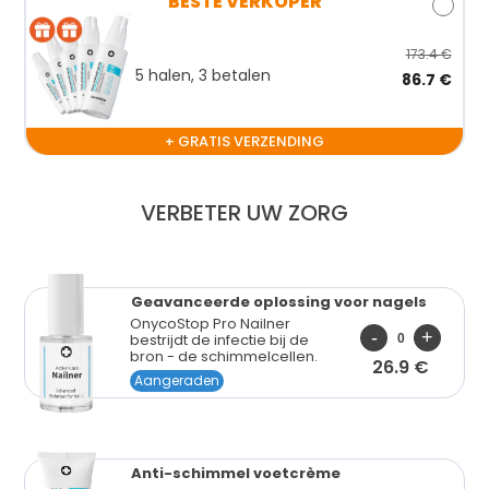
BESTE VERKOPER
173.4 €
5 halen, 3 betalen
86.7 €
+ GRATIS VERZENDING
VERBETER UW ZORG
Geavanceerde oplossing
voor nagels
OnycoStop Pro Nailner
bestrijdt de infectie bij de
bron - de schimmelcellen.
26.9 €
Aangeraden
Anti-schimmel
voetcrème