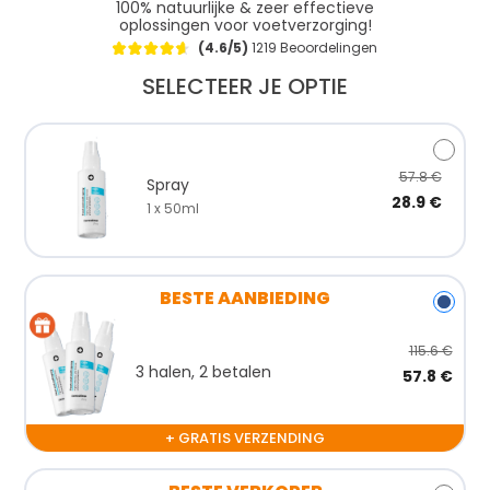
100% natuurlijke & zeer effectieve
oplossingen voor voetverzorging!
(4.6/5)
1219 Beoordelingen
SELECTEER JE OPTIE
57.8 €
Spray
28.9 €
1 x 50ml
BESTE AANBIEDING
115.6 €
3 halen, 2 betalen
57.8 €
+ GRATIS VERZENDING