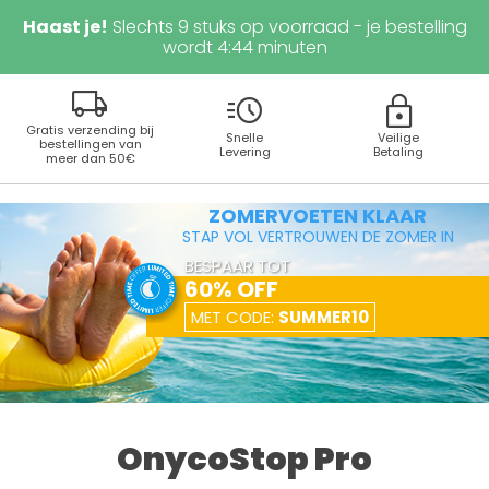
Haast je!
Slechts
9
stuks op voorraad - je bestelling
wordt
4
:
43
minuten
local_shipping
acute
lock
Gratis verzending bij
Snelle
Veilige
bestellingen van
Levering
Betaling
meer dan 50€
ZOMERVOETEN KLAAR
STAP VOL VERTROUWEN DE ZOMER IN
BESPAAR TOT
60% OFF
MET CODE:
SUMMER10
OnycoStop Pro