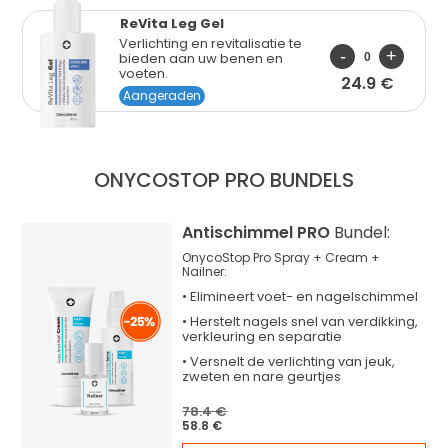
ReVita Leg Gel
Verlichting en revitalisatie te
bieden aan uw benen en
voeten.
24.9 €
Aangeraden
ONYCOSTOP PRO
BUNDELS
Antischimmel PRO
Bundel:
OnycoStop Pro Spray + Cream +
Nailner:
•
Elimineert
voet- en nagelschimmel
•
Herstelt
nagels snel van verdikking,
verkleuring en separatie
•
Versnelt
de verlichting van jeuk,
zweten en nare geurtjes
78.4 €
58.8 €