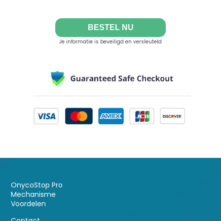
BESTEL NU
Je informatie is beveiligd en versleuteld
OnycoStop Pro
Mechanisme
Voordelen
Contact