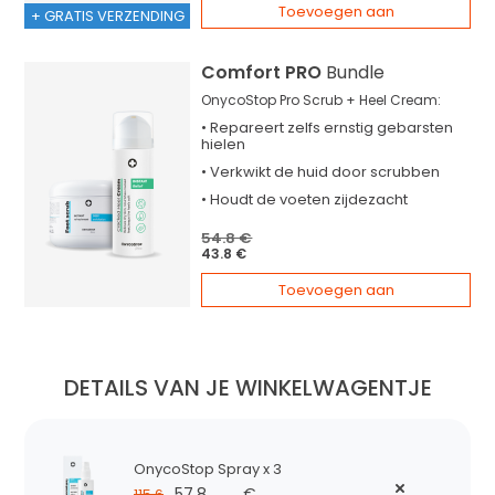
Toevoegen aan
+ GRATIS VERZENDING
Comfort PRO
Bundle
OnycoStop Pro Scrub + Heel Cream:
•
Repareert
zelfs ernstig gebarsten
hielen
•
Verkwikt
de huid door scrubben
•
Houdt
de voeten zijdezacht
54.8 €
43.8 €
Toevoegen aan
DETAILS VAN JE WINKELWAGENTJE
OnycoStop Spray x 3
57.8
€
115.6