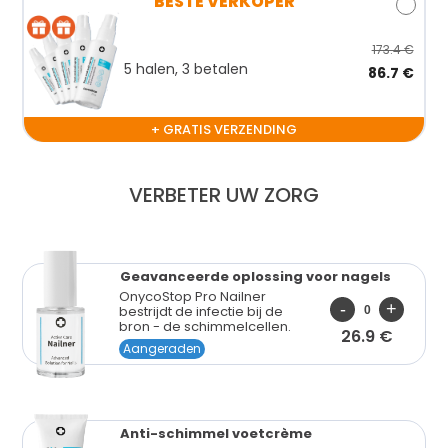
BESTE VERKOPER
173.4 €
5 halen, 3 betalen
86.7 €
+ GRATIS VERZENDING
VERBETER UW ZORG
Geavanceerde oplossing
voor nagels
OnycoStop Pro Nailner
bestrijdt de infectie bij de
bron - de schimmelcellen.
26.9 €
Aangeraden
Anti-schimmel
voetcrème