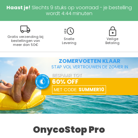
Haast je!
Slechts
9
stuks op voorraad - je bestelling
wordt
4
:
44
minuten
local_shipping
acute
lock
Gratis verzending bij
Snelle
Veilige
bestellingen van
Levering
Betaling
meer dan 50€
ZOMERVOETEN KLAAR
STAP VOL VERTROUWEN DE ZOMER IN
BESPAAR TOT
60% OFF
MET CODE:
SUMMER10
OnycoStop Pro