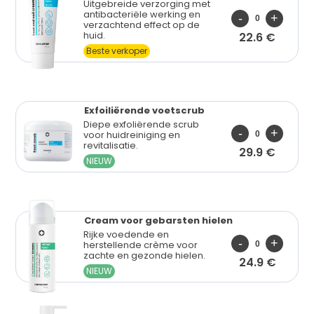
Uitgebreide verzorging met
antibacteriële werking en
verzachtend effect op de
huid.
22.6 €
Beste verkoper
Exfoiliërende
voetscrub
Diepe exfoliërende scrub
voor huidreiniging en
revitalisatie.
29.9 €
NIEUW
Cream voor
gebarsten hielen
Rijke voedende en
herstellende crème voor
zachte en gezonde hielen.
24.9 €
NIEUW