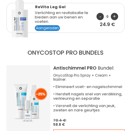
ReVita Leg Gel
Verlichting en revitalisatie te
bieden aan uw benen en
voeten.
24.9 €
Aangeraden
ONYCOSTOP PRO
BUNDELS
Antischimmel PRO
Bundel:
OnycoStop Pro Spray + Cream +
Nailner:
•
Elimineert
voet- en nagelschimmel
•
Herstelt
nagels snel van verdikking,
verkleuring en separatie
•
Versnelt
de verlichting van jeuk,
zweten en nare geurtjes
78.4 €
58.8 €