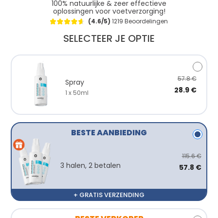
100% natuurlijke & zeer effectieve
oplossingen voor voetverzorging!
(4.6/5)
1219 Beoordelingen
SELECTEER JE OPTIE
57.8 €
Spray
28.9 €
1 x 50ml
BESTE AANBIEDING
115.6 €
3 halen, 2 betalen
57.8 €
+ GRATIS VERZENDING