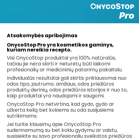
Atsakomybės apribojimas
OnycoStop Pro yra kosmetikos gaminys,
kuriam nereikia recepto.
Visi OnycoStop produktai yra 100% natūralūs,
tačiau jie nėra skirti ir neturėtų būti laikomi
profesionalių ar medicininių patarimų pakaitalu.
Individualūs rezultatai gali skirtis priklausomai nuo
odos tipo, jautrumo, amžiaus, odos priežiūros
produktų derinių, odos priežiūros istorijos ir nuo to,
kaip produktai yra naudojami ir saugomi.
OnycoStop Pro netvirtina, kad gydo, gydo ar
užkerta kelią bet kokiems su oda susijusiems
sutrikimams.
Jei turite klausimų apie OnycoStop Pro
suderinamumą su bet kokiu gydymu ar vaistu,
susisiekite su savo profesionaliu sveikatos priežiūros