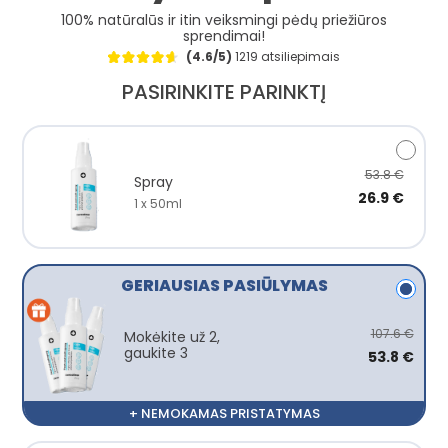
100% natūralūs ir itin veiksmingi pėdų priežiūros
sprendimai!
(4.6/5)
1219 atsiliepimais
PASIRINKITE PARINKTĮ
53.8 €
Spray
26.9 €
1 x 50ml
GERIAUSIAS PASIŪLYMAS
107.6 €
Mokėkite už 2,
gaukite 3
53.8 €
+ NEMOKAMAS PRISTATYMAS