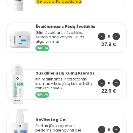
Geriausiai Parduodama
Šveičiamasis Pėdų Šveitiklis
Giliai šveičiantis šveitiklis,
skirtas odos valymui ir jos
atgaivinimui.
27.9 €
NAUJA
Suskilinėjusių Kulnų Kremas
Itin maitinantis ir atstatantis
kremas - kad jūsų kulnai būtų
minkšti ir sveiki.
22.9 €
NAUJA
ReVita Leg Gel
Skirtas jūsų kojoms ir
pėdoms palengvinti bei