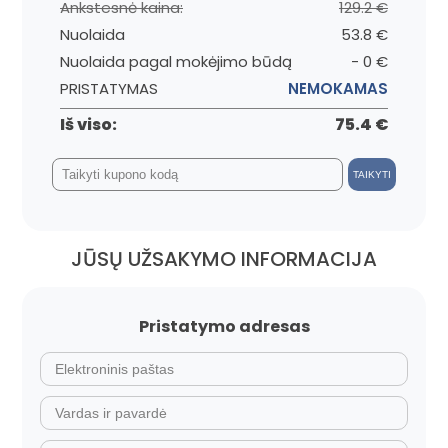
Ankstesnė kaina:
129.2 €
Nuolaida
53.8 €
Nuolaida pagal mokėjimo būdą
- 0 €
PRISTATYMAS
NEMOKAMAS
Iš viso:
75.4 €
TAIKYTI
JŪSŲ UŽSAKYMO INFORMACIJA
Pristatymo adresas