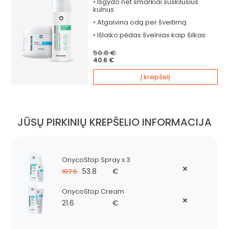
•
Išgydo
net smarkiai suskilusius
kulnus
•
Atgaivina
odą per šveitimą
•
Išlaiko
pėdas švelnias kaip šilkas
50.8 €
40.6 €
Į krepšelį
JŪSŲ PIRKINIŲ KREPŠELIO INFORMACIJA
OnycoStop Spray x 3
53.8
€
107.6
OnycoStop Cream
21.6
€