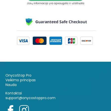
Jūsų informacija yra apsaugota ir užšifruota
OnycoStop Pro
Veikimo principas
Nauda
Kontaktai
support@onycostoppro.com