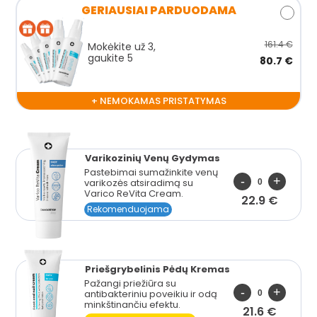
GERIAUSIAI PARDUODAMA
161.4 €
Mokėkite už 3,
gaukite 5
80.7 €
+ NEMOKAMAS PRISTATYMAS
Varikozinių Venų Gydymas
Pastebimai sumažinkite venų
varikozės atsiradimą su
Varico ReVita Cream.
22.9 €
Rekomenduojama
Priešgrybelinis Pėdų Kremas
Pažangi priežiūra su
antibakteriniu poveikiu ir odą
minkštinančiu efektu.
21.6 €