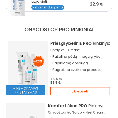
atgaivinti.
22.9 €
Rekomenduojama
ONYCOSTOP PRO
RINKINIAI
Priešgrybelinis PRO
Rinkinys:
Spray x2 + Cream:
•
Pašalina
pėdų ir nagų grybelį
•
Papildomą
apsaugą
•
Pagreitina
sveikimo procesą
75.4 €
56.5 €
+ NEMOKAMAS
Į krepšelį
PRISTATYMAS
Komfortiškas PRO
Rinkinys
OnycoStop Pro Scrub + Heel Cream: