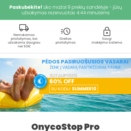
Paskubėkite!
Liko mažai
9
prekių sandėlyje - jūsų
užsakymas rezervuotas
4
:
43
minutėms
local_shipping
acute
lock
Nemokamas
pristatymas, kai
Greitas
Saugi
užsakoma daugiau
pristatymas
mokėjimo sistema
nei 50€
PĖDOS PASIRUOŠUSIOS VASARAI
ŽENK Į VASARĄ PASITIKĖDAMA SAVIMI
SUTAUPYKITE
60% OFF
SU KODU:
SUMMER10
OnycoStop Pro